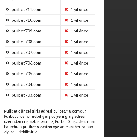
pulibet711.com
1 yıl önce
pulibet710.com
1 yıl önce
pulibet709.com
1 yıl önce
pulibet708.com
1 yıl önce
pulibet707.com
1 yıl önce
pulibet706.com
1 yıl önce
pulibet705.com
1 yıl önce
pulibet704.com
1 yıl önce
pulibet703.com
1 yıl önce
Pulibet güncel giriş adresi
pulibet718.com'dur.
Pulibet sitesine
mobil giriş
ve
yeni giriş adresi
üzerinden erişmek isterseniz; Pulibet Giriş adreslerini
barındıran
pulibet.v-casino.xyz
adresini her zaman
ziyaret edebilirsiniz.