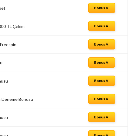
bet
Bonus Al
.000 TL Çekim
Bonus Al
 Freespin
Bonus Al
u
Bonus Al
nusu
Bonus Al
in Deneme Bonusu
Bonus Al
nusu
Bonus Al
nusu
Bonus Al