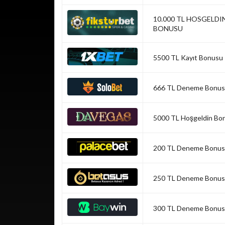
10.000 TL HOSGELDI
BONUSU
5500 TL Kayıt Bonusu
666 TL Deneme Bonus
5000 TL Hoşgeldin Bo
200 TL Deneme Bonus
250 TL Deneme Bonus
300 TL Deneme Bonus