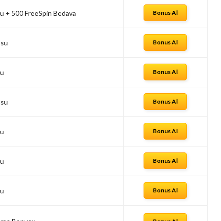
 + 500 FreeSpin Bedava
Bonus Al
usu
Bonus Al
u
Bonus Al
usu
Bonus Al
u
Bonus Al
u
Bonus Al
u
Bonus Al