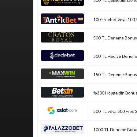
500 TL Çekilebilir De
100 Freebet veya 100 
500 TL Deneme Bonusu
500 TL Hediye Denem
150 TL Deneme Bonus
%300 Hoşgeldin Bonu
500 TL veya 500 Free 
1000 TL Deneme Bon