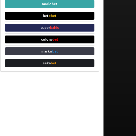
mario
bet
bet
ebet
super
bahis
colony
bet
marko
bet
seka
bet