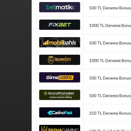
500 TL Deneme Bonusu
1000 TL Deneme Bon
500 TL Deneme Bonus
1000 TL Deneme Bon
500 TL Deneme Bonus
500 TL Deneme Bonus
250 TL Deneme Bonus