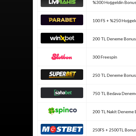
%300 Hoşgeldin Bonu
100 FS + %250 Hoşgel
200 TL Deneme Bonus
300 Freespin
250 TL Deneme Bonus
750 TL Bedava Denem
200 TL Nakit Deneme
250FS + 2500TL Bonu