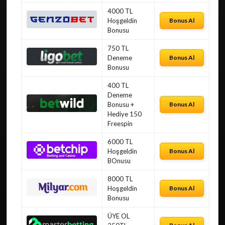
4000 TL
Hoşgeldin
Bonus Al
Bonusu
750 TL
Deneme
Bonus Al
Bonusu
400 TL
Deneme
Bonusu +
Bonus Al
Hediye 150
Freespin
6000 TL
Hoşgeldin
Bonus Al
BOnusu
8000 TL
Hoşgeldin
Bonus Al
Bonusu
ÜYE OL