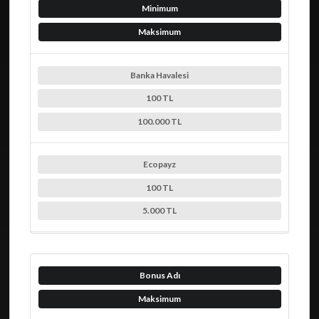
Minimum
Maksimum
Banka Havalesi
100 TL
100.000 TL
Ecopayz
100 TL
5.000 TL
Bonus Adı
Maksimum