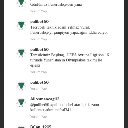
Gönlümüz Fenerbahçe'den yana
Yorum Yap
pulibet50
Tecrübeli teknik adam Yılmaz Vural,
Fenerbahçe'yi şampiyon yapacağını iddia ediyor
Yorum Yap
pulibet50
Temsilcimiz Beşiktaş, UEFA Avrupa Ligi son 16
turunda Yunanistan'ın Olympiakos takımı ile
eşleşti
Yorum Yap
pulibet50
Yorum Yap
Aliosmancagil2
@pulibet50 #pulibet babel atar bjk kazanır
kullanıcı adım mafsal341
Yorum Yap
BCan_1905