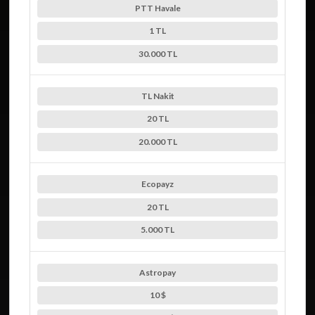
PTT Havale
1 TL
30.000 TL
TL Nakit
20 TL
20.000 TL
Ecopayz
20 TL
5.000 TL
Astropay
10 $