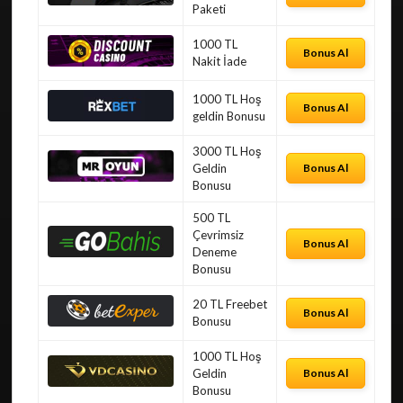
Paketi
1000 TL
Bonus Al
Nakit İade
1000 TL Hoş
Bonus Al
geldin Bonusu
3000 TL Hoş
Geldin
Bonus Al
Bonusu
500 TL
Çevrimsiz
Bonus Al
Deneme
Bonusu
20 TL Freebet
Bonus Al
Bonusu
1000 TL Hoş
Geldin
Bonus Al
Bonusu