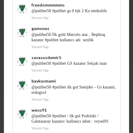
freedommmmms
@pulibet50 #pulibet gs 0 bjk 2 Ka intekolife
Yorum Yap
gamonez
@pulibet50 İlk golü Marcelo atar , Beşiktaş
kazanır #pulibet kullanıcı adı: sezilik
Yorum Yap
savasozdemir5
@pulibet50 #pulibet GS kazanır Selçuk inan
Yorum Yap
baykusmami
@pulibet50 #pulibet ilk gol:Sneijder - Gs kazanir,
erdogru1
Yorum Yap
weco91
@pulibet50 #pulibet / ilk gol Podolski /
Galatasaray kazanır/ kullanıcı adım : veysel91
Yorum Yap