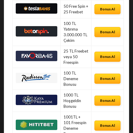
50 Free Spin +
Bonus Al
25 Freebet
100 TL
Yatırıma
Bonus Al
3.000.000 TL
Çekim
25 TL Freebet
veya 50
Bonus Al
Freespin
100 TL
Deneme
Bonus Al
Bonusu
1000 TL
Hoşgeldin
Bonus Al
Bonusu
1001TL +
101 Freespin
Bonus Al
Deneme