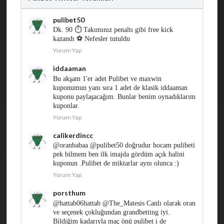
pulibet50
Dk. 90 ⏱ Takımınız penaltı gibi free kick
kazandı ⚽️ Nefesler tutuldu
Yorum Yap
iddaaman
Bu akşam 1'er adet Pulibet ve maxwin
kuponumun yanı sıra 1 adet de klasik iddaaman
kuponu paylaşacağım. Bunlar benim oynadıklarım
kuponlar.
Yorum Yap
calikerdincc
@oranbabaa @pulibet50 doğrudur hocam pulibeti
pek bilmem ben ilk imajda gördüm açık halini
kuponun .Pulibet de miktarlar aynı olunca :)
Yorum Yap
porsthum
@hattab06hattab @The_Matesis Canlı olarak oran
ve seçenek çokluğundan grandbetting iyi.
Bildiğim kadarıyla maç önü pulibet i de