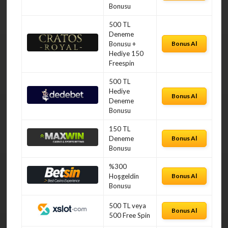
Bonusu
500 TL
Deneme
Bonusu +
Bonus Al
Hediye 150
Freespin
500 TL
Hediye
Bonus Al
Deneme
Bonusu
150 TL
Deneme
Bonus Al
Bonusu
%300
Hoşgeldin
Bonus Al
Bonusu
500 TL veya
Bonus Al
500 Free Spin