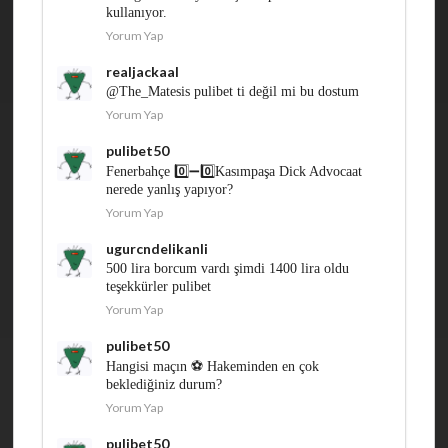
kullanıyor.
Yorum Yap
realjackaal
@The_Matesis pulibet ti değil mi bu dostum
Yorum Yap
pulibet50
Fenerbahçe 0️⃣➖0️⃣Kasımpaşa Dick Advocaat
nerede yanlış yapıyor?
Yorum Yap
ugurcndelikanli
500 lira borcum vardı şimdi 1400 lira oldu
teşekkürler pulibet
Yorum Yap
pulibet50
Hangisi maçın ⚽️ Hakeminden en çok
beklediğiniz durum?
Yorum Yap
pulibet50