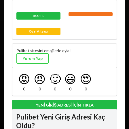
500 TL
Özel Altyapı
Pulibet sitesini emojilerle oyla!
Yorum Yap
0
0
0
0
0
YENİ GİRİŞ ADRESİ İÇİN TIKLA
Pulibet Yeni Giriş Adresi Kaç
Oldu?